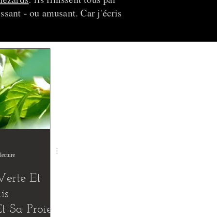
ssant - ou amusant. Car j'écris
lecture
Verte Et
is
t Sa Proie