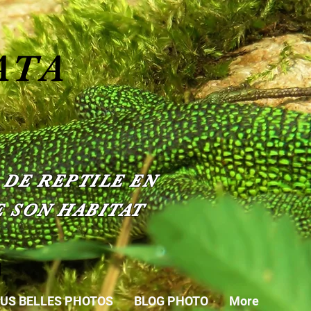
ATA
 DE REPTILE EN
 SON HABITAT
PLUS BELLES PHOTOS
BLOG PHOTO
More