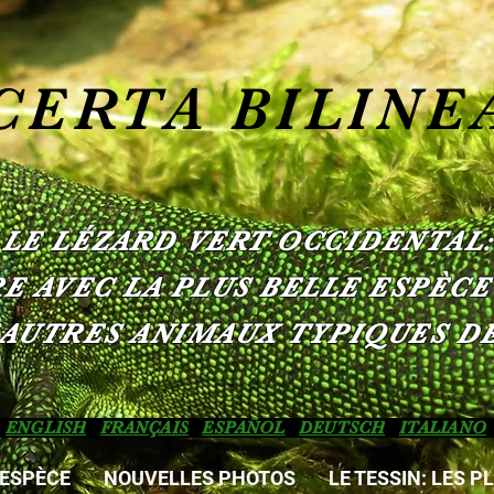
CERTA BILINE
LE LÉZARD VERT OCCIDENTAL:
 AVEC LA PLUS BELLE ESPÈCE
'AUTRES ANIMAUX TYPIQUES DE
ENGLISH
FRANÇAIS
ESPAÑOL
DEUTSCH
ITALIANO
'ESPÈCE
NOUVELLES PHOTOS
LE TESSIN: LES 