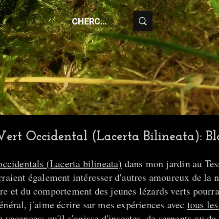
ert Occidental (Lacerta Bilineata): B
occidentals (Lacerta bilineata)
dans mon jardin au Tess
rraient également intéresser d'autres amoureux de la 
re et du comportement des jeunes lézards verts pourr
énéral, j'aime écrire sur mes expériences avec
tous le
 vacances; qu'il s'agisse d'insectes, de serpents ou de